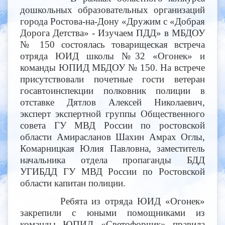
дошкольных образовательных организаций
города Ростова-на-Дону «Дружим с «Добрая
Дорога Детства» - Изучаем ПДД» в МБДОУ
№ 150 состоялась товарищеская встреча
отряда ЮИД школы №32 «Огонек» и
команды ЮПИД МБДОУ № 150. На встрече
присутствовали почетные гости ветеран
госавтоинспекции полковник полиции в
отставке Дятлов Алексей Николаевич,
эксперт экспертной группы Общественного
совета ГУ МВД России по ростовской
области Амирасланов Шахин Амрах Оглы,
Комарницкая Юлия Павловна, заместитель
начальника отдела пропаганды БДД
УГИБДД ГУ МВД России по Ростовской
области капитан полиции.
Ребята из отряда ЮИД «Огонек»
закрепили с юными помощниками из
команды ЮПИД «Светофорчик» правила