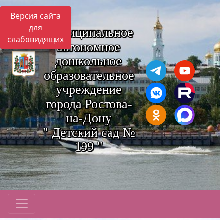
Версия сайта
для
Муниципальное
слабовидящих
автономное
дошкольное
образовательное
учреждение
города Ростова-
на-Дону
" Детский сад №
199 "