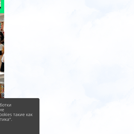
ботки
ие
okies такие как
тика".