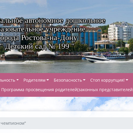
альное автономное дошкольное
азовательное учреждение
города Ростова-на-Дону
" Детский сад № 199 "
льность
Родителям
Безопасность
Стоп коррупция!
Программа просвещения родителей(законных представителей
с чемпионом"