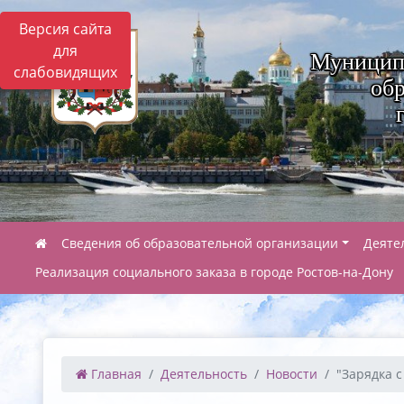
Версия сайта
для
Муницип
слабовидящих
обр
Сведения об образовательной организации
Деяте
Реализация социального заказа в городе Ростов-на-Дону
Главная
Деятельность
Новости
"Зарядка 