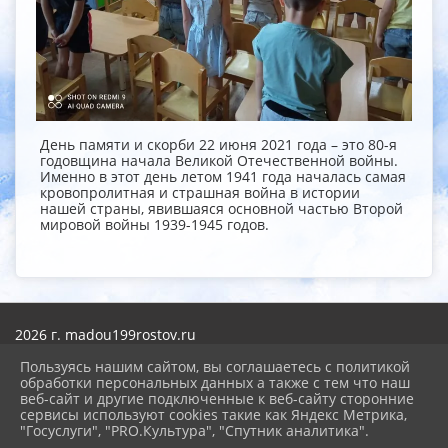
День памяти и скорби 22 июня 2021 года – это 80-я
годовщина начала Великой Отечественной войны.
Именно в этот день летом 1941 года началась самая
кровопролитная и страшная война в истории
нашей страны, явившаяся основной частью Второй
мировой войны 1939-1945 годов.
2026 г. madou199rostov.ru
Вход
Карта сайта
Пользуясь нашим сайтом, вы соглашаетесь с политикой
Политика обработки персональных данных
обработки персональных данных а также с тем что наш
веб-сайт и другие подключенные к веб-сайту сторонние
сервисы используют cookies такие как Яндекс Метрика,
Сделано на KubCMS
"Госуслуги", "PRO.Культура", "Спутник аналитика".
Разработка и поддержка