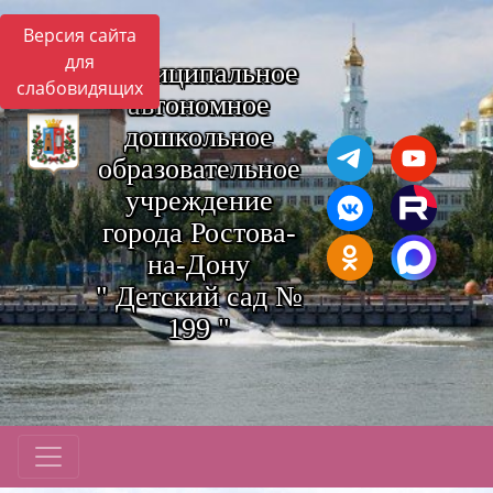
Версия сайта
для
Муниципальное
слабовидящих
автономное
дошкольное
образовательное
учреждение
города Ростова-
на-Дону
" Детский сад №
199 "