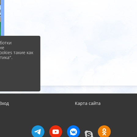
ботки
ие
okies такие как
тика".
Вход
Карта сайта