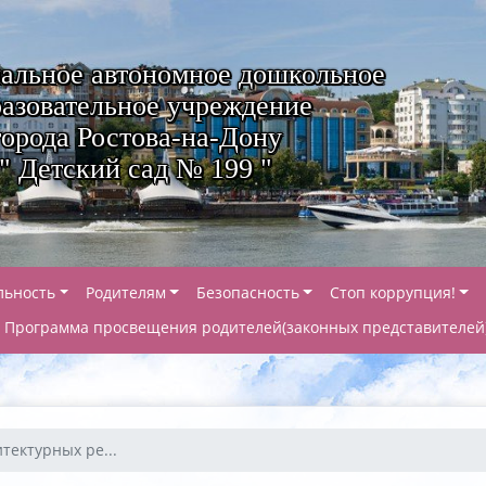
альное автономное дошкольное
азовательное учреждение
города Ростова-на-Дону
" Детский сад № 199 "
льность
Родителям
Безопасность
Стоп коррупция!
Программа просвещения родителей(законных представителей
тектурных ре...