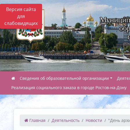
Версия сайта
для
Муницип
слабовидящих
обр
Сведения об образовательной организации
Деяте
Реализация социального заказа в городе Ростов-на-Дону
Главная
Деятельность
Новости
"День архи