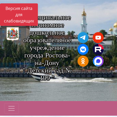
Версия сайта
для
Муниципальное
слабовидящих
автономное
дошкольное
образовательное
учреждение
города Ростова-
на-Дону
" Детский сад №
199 "